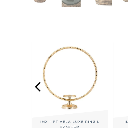
XE NACAR
IMX - PT VELA LUXE RING L
I
57X51CM