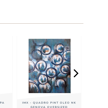
MPA
IMX - QUADRO PINT OLEO NK
IMX - VA
GENOVA OVERSIZED
MUR