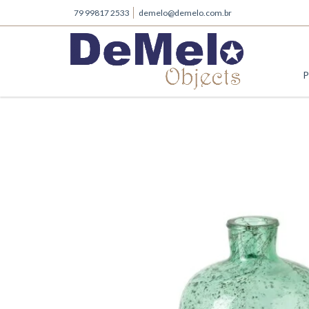
79 99817 2533
demelo@demelo.com.br
P