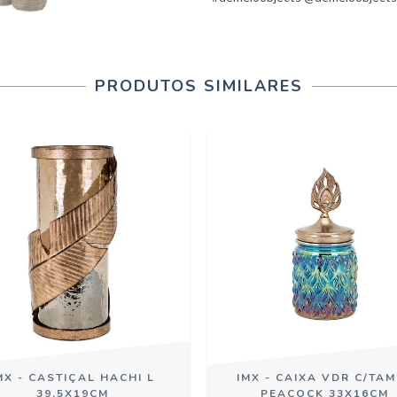
PRODUTOS SIMILARES
MX - CASTIÇAL HACHI L
IMX - CAIXA VDR C/TA
39,5X19CM
PEACOCK 33X16CM