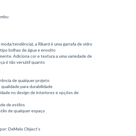
bambu
moda/tendência), a Rikard é uma garrafa de vidro
ipo bolhas de água e envolto
ente. Adiciona cor e textura a uma variedade de
eça é tão versátil quanto
rência de qualquer projeto
 qualidade para durabilidade
dade no design de interiores e opções de
de de estilos
stilo de qualquer espaço
 por: DeMelo Object's