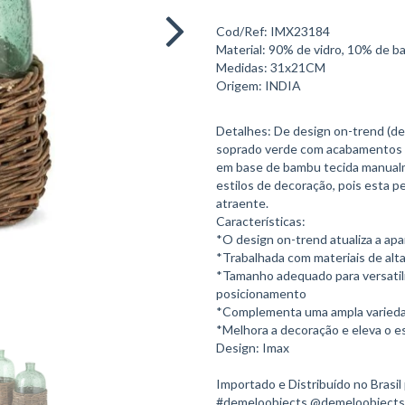
Cod/Ref: IMX23184
Material: 90% de vidro, 10% de 
Medidas: 31x21CM
Origem: INDIA
Detalhes: De design on-trend (de 
soprado verde com acabamentos t
em base de bambu tecida manualm
estilos de decoração, pois esta p
atraente.
Características:
*O design on-trend atualiza a apa
*Trabalhada com materiais de alta
*Tamanho adequado para versatili
posicionamento
*Complementa uma ampla varieda
*Melhora a decoração e eleva o e
Design: Imax
Importado e Distribuído no Brasil
#demeloobjects @demeloobjects