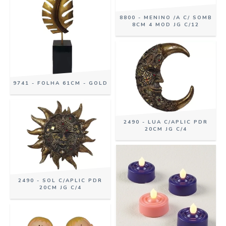
8800 - MENINO /A C/ SOMB
8CM 4 MOD JG C/12
9741 - FOLHA 61CM - GOLD
2490 - LUA C/APLIC PDR
20CM JG C/4
2490 - SOL C/APLIC PDR
20CM JG C/4